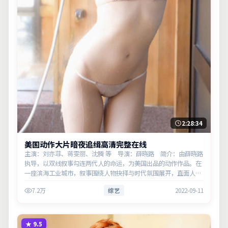
2:28:34
美国动作大片暗夜追缉高清完整在线
主演：刘亦菲、蒋雯丽、沈腾 等 导演：薛晓路 简介：由薛晓路
执导，以双线叙事勾连两代人的命运，为美国出品的动作作品。在
一座滨海工业城市，叙事围绕人物抉择与时代氛围展开，直面人性
的幽微灰域。主演以细腻表演撑起情感层次，兼顾观赏性与现实意
7.2万
综艺
2022-09-11
义。
★
9.5