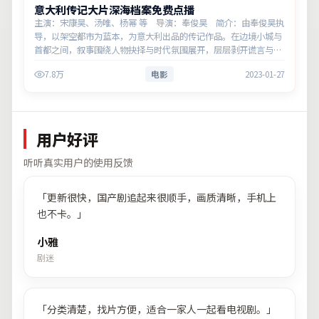
意大利传记大片深海档案免费点播
主演：宋康昊、汤唯、杨幂 等 导演：奉俊昊 简介：由奉俊昊执
导，以架空都市为蓝本，为意大利出品的传记作品。在边境小城与
首都之间，叙事围绕人物抉择与时代氛围展开，层层剥开谎言与真
相。主演以细腻表演撑起情感层次，兼顾观赏性与现实意义。
7.8万
电影
2023-01-27
用户好评
听听真实用户的使用反馈
「
更新很快，国产剧追起来很顺手，画质清晰，手机上
也不卡。
」
小雅
剧迷
「
分类清楚，找片方便，适合一家人一起看电视剧。
」