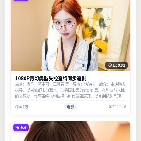
2:59:31
1080P奇幻类型失控追缉同步追剧
主演：廖凡、蒋雯丽、王景春 等 导演：饶晓志 简介：由饶晓志
执导，以架空都市为蓝本，为德国出品的奇幻作品。在科技与人性
的交界处，叙事围绕人物抉择与时代氛围展开，以克制镜头呈现群
像张力。主演以细腻表演撑起情感层次，兼顾观赏性与现实意义。
4.7万
电影
2021-11-16
★
9.0