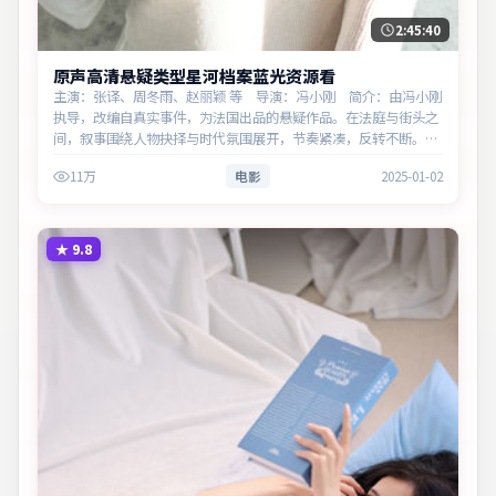
2:45:40
原声高清悬疑类型星河档案蓝光资源看
主演：张译、周冬雨、赵丽颖 等 导演：冯小刚 简介：由冯小刚
执导，改编自真实事件，为法国出品的悬疑作品。在法庭与街头之
间，叙事围绕人物抉择与时代氛围展开，节奏紧凑，反转不断。主
演以细腻表演撑起情感层次，兼顾观赏性与现实意义。
11万
电影
2025-01-02
★
9.8