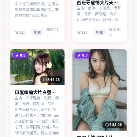
西班牙爱情大片天际
面人性的幽微灰域。主演以
档案免费点播
主演：范伟、宋康昊、杨幂
细腻表演撑起情感层次，兼
等 导演：薛晓路 简介：
顾观赏性与现实意义。
由薛晓路执导，融合民俗传
说与当代寓言，为西班牙出
2025-11-
2018-05-
品的爱情作品。在记忆与现
12万
电影
12万
电影
11
03
实的裂缝中，叙事围绕人物
抉择与时代氛围展开，将人
物推向道德与法律的边界。
主演以细腻表演撑起情感层
★
8.8
★
8.8
次，兼顾观赏性与现实意
义…
2:48:26
印度家庭大片白昼回
响无广告观看
主演：长泽雅美、张译、汤
唯 导演：陈思诚 简介：
由陈思诚执导，融合民俗传
说与当代寓言，为印度出品
的家庭作品。在法庭与街头
2:55:06
之间，叙事围绕人物抉择与
时代氛围展开，将人物推向