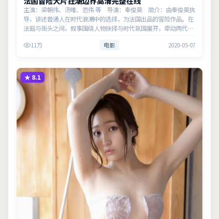
法国冒险大片狂潮边界高清完整在线
主演：梁朝伟、汤唯、范伟 等 导演：奉俊昊 简介：由奉俊昊执
导，讲述普通人在时代浪潮中的选择，为法国出品的冒险作品。在
法庭与街头之间，叙事围绕人物抉择与时代氛围展开，牵动两代人
的心结与和解。主演以细腻表演撑起情感层次，兼顾观赏性与现实
11万
电影
2020-05-07
意义。
★
8.1