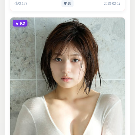
2.1万
电影
2019-02-17
与现实意义。
★
9.3