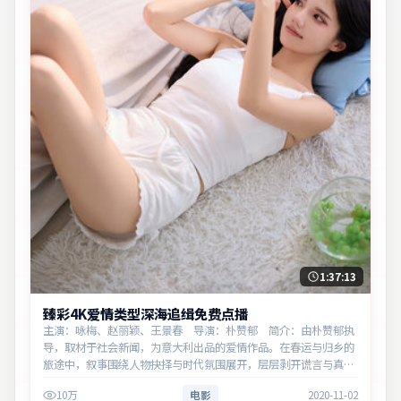
1:37:13
臻彩4K爱情类型深海追缉免费点播
主演：咏梅、赵丽颖、王景春 导演：朴赞郁 简介：由朴赞郁执
导，取材于社会新闻，为意大利出品的爱情作品。在春运与归乡的
旅途中，叙事围绕人物抉择与时代氛围展开，层层剥开谎言与真
相。主演以细腻表演撑起情感层次，兼顾观赏性与现实意义。
10万
电影
2020-11-02