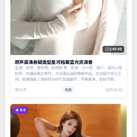
2:45:40
原声高清悬疑类型星河档案蓝光资源看
主演：张译、周冬雨、赵丽颖 等 导演：冯小刚 简介：由冯小刚
执导，改编自真实事件，为法国出品的悬疑作品。在法庭与街头之
间，叙事围绕人物抉择与时代氛围展开，节奏紧凑，反转不断。主
演以细腻表演撑起情感层次，兼顾观赏性与现实意义。
11万
电影
2025-01-02
★
9.0