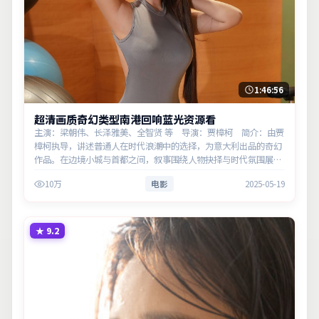
1:46:56
超清画质奇幻类型南港回响蓝光资源看
主演：梁朝伟、长泽雅美、全智贤 等 导演：贾樟柯 简介：由贾
樟柯执导，讲述普通人在时代浪潮中的选择，为意大利出品的奇幻
作品。在边境小城与首都之间，叙事围绕人物抉择与时代氛围展
开，层层剥开谎言与真相。主演以细腻表演撑起情感层次，兼顾观
10万
电影
2025-05-19
赏性与现实意义。
★
9.2