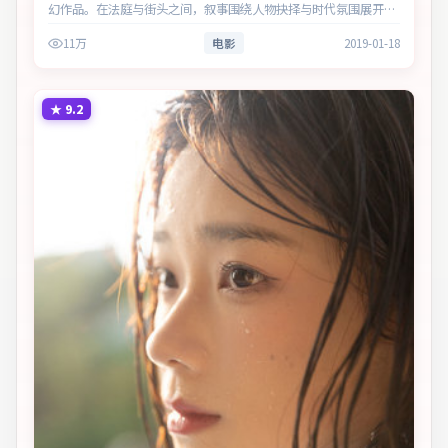
幻作品。在法庭与街头之间，叙事围绕人物抉择与时代氛围展开，
以克制镜头呈现群像张力。主演以细腻表演撑起情感层次，兼顾观
11万
电影
2019-01-18
赏性与现实意义。
★
9.2