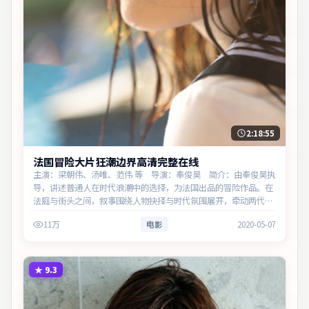
2:18:55
法国冒险大片狂潮边界高清完整在线
主演：梁朝伟、汤唯、范伟 等 导演：奉俊昊 简介：由奉俊昊执
导，讲述普通人在时代浪潮中的选择，为法国出品的冒险作品。在
法庭与街头之间，叙事围绕人物抉择与时代氛围展开，牵动两代人
的心结与和解。主演以细腻表演撑起情感层次，兼顾观赏性与现实
11万
电影
2020-05-07
意义。
★
9.3