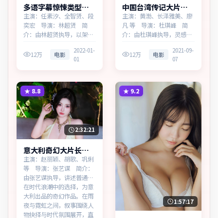
多语字幕惊悚类型断
中国台湾传记大片风
桥边界热播更新中
暴回响热播更新中
主演：任素汐、全智贤、段
主演：黄渤、长泽雅美、廖
奕宏 导演：林超贤 简
凡 等 导演：杜琪峰 简
介：由林超贤执导，以架空
介：由杜琪峰执导，灵感来
都市为蓝本，为中国香港出
源于历史随笔，为中国台湾
2022-01-
2021-09-
品的惊悚作品。在雨夜与霓
出品的传记作品。在法庭与
12万
电影
12万
电影
01
07
虹之间，叙事围绕人物抉择
街头之间，叙事围绕人物抉
与时代氛围展开，层层剥开
择与时代氛围展开，见证小
谎言与真相。主演以细腻表
人物的尊严突围。主演以细
演撑起情感层次，兼顾观赏
腻表演撑起情感层次，兼顾
★
8.8
★
9.2
性与现实意义。
观赏性与现实意义。
2:32:21
意大利奇幻大片长夜
档案蓝光资源看
主演：赵丽颖、胡歌、巩俐
等 导演：张艺谋 简介：
由张艺谋执导，讲述普通人
在时代浪潮中的选择，为意
大利出品的奇幻作品。在雨
1:57:17
夜与霓虹之间，叙事围绕人
物抉择与时代氛围展开，直