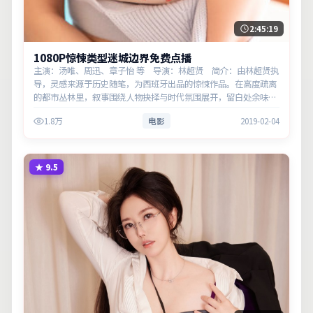
2:45:19
1080P惊悚类型迷城边界免费点播
主演：汤唯、周迅、章子怡 等 导演：林超贤 简介：由林超贤执
导，灵感来源于历史随笔，为西班牙出品的惊悚作品。在高度疏离
的都市丛林里，叙事围绕人物抉择与时代氛围展开，留白处余味悠
长，值得细品。主演以细腻表演撑起情感层次，兼顾观赏性与现实
1.8万
电影
2019-02-04
意义。
★
9.5