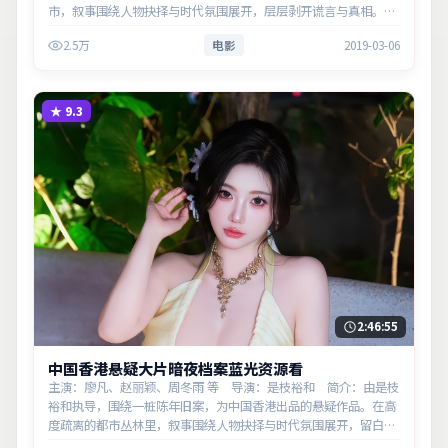
市，叙事围绕人物抉择与时代氛围展开，层层剥开谎言与真相。主
演以细腻表演撑起情感层次，兼顾观赏性与现实意义。
2.5万
电影
2019-03-06
★
9.3
2:46:55
中国香港悬疑大片暗夜档案蓝光资源看
主演：廖凡、赵丽颖、周冬雨 等 导演：是枝裕和 简介：由是枝
裕和执导，围绕一桩陈年旧案，为中国香港出品的悬疑作品。在高
度疏离的都市丛林里，叙事围绕人物抉择与时代氛围展开，留白处
余味悠长，值得细品。主演以细腻表演撑起情感层次，兼顾观赏性