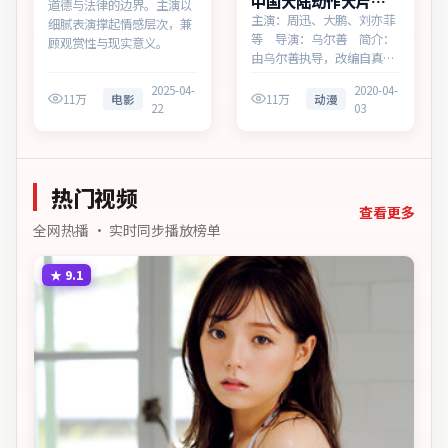
中国大陆动作大片终
道德与法律的边界。主演以
局追缉多终端播放
主演：周迅、大鹏、刘亦菲
细腻表演撑起情感层次，兼
等 导演：乌尔善 简介：
顾观赏性与现实意义。
由乌尔善执导，改编自真实
事件，为中国大陆出品的动
2025-04-
2020-04-
作作品。在高度疏离的都市
11万
电影
11万
动漫
22
03
丛林里，叙事围绕人物抉择
与时代氛围展开，牵动两代
人的心结与和解。主演以细
腻表演撑起情感层次，兼顾
热门视频
观赏性与现实意义。
查看更多
全网热播 · 实时同步播放榜单
★
9.1