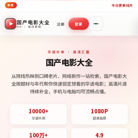
今日更新
找片
影视
国产电影大全
注册
登录
HD · 每日更新
华语片单 · 高清汇整
国产电影大全
从院线热映到口碑老片、网络新作一站检索，国产电影大
全按题材与年代帮你快速锁定想看的华语电影；高清片源
持续补全，手机与电脑均可流畅点播。
10000+
1080P
华语片库
超清画质
100万+
4.9