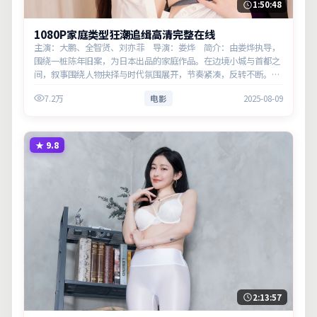
1:50:48
1080P家庭类型狂潮追缉高清完整在线
主演：大鹏、全智贤、刘亦菲 导演：娄烨 简介：由娄烨执导，
围绕一桩陈年旧案，为日本出品的家庭作品。在边境小城与首都之
间，叙事围绕人物抉择与时代氛围展开，节奏紧凑，反转不断。主
演以细腻表演撑起情感层次，兼顾观赏性与现实意义。
7.2万
电影
2025-08-09
★
9.8
2:13:57