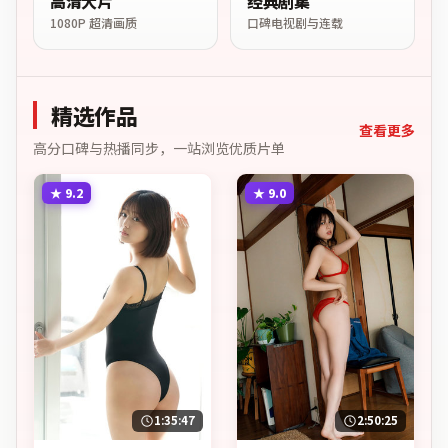
高清大片
经典剧集
1080P 超清画质
口碑电视剧与连载
精选作品
查看更多
高分口碑与热播同步，一站浏览优质片单
★
9.2
★
9.0
1:35:47
2:50:25