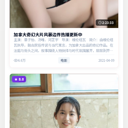
2:23:33
加拿大奇幻大片风暴边界热播更新中
主演：章子怡、汤唯、河正宇 导演：维伦纽瓦 简介：由维伦纽
瓦执导，融合民俗传说与当代寓言，为加拿大出品的奇幻作品。在
法庭与街头之间，叙事围绕人物抉择与时代氛围展开，层层剥开谎
言与真相。主演以细腻表演撑起情感层次，兼顾观赏性与现实意
6.6万
电影
2021-04-09
义。
★
8.8