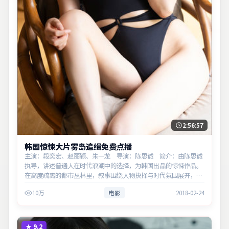
2:56:57
韩国惊悚大片雾岛追缉免费点播
主演：段奕宏、赵丽颖、朱一龙 导演：陈思诚 简介：由陈思诚
执导，讲述普通人在时代浪潮中的选择，为韩国出品的惊悚作品。
在高度疏离的都市丛林里，叙事围绕人物抉择与时代氛围展开，直
面人性的幽微灰域。主演以细腻表演撑起情感层次，兼顾观赏性与
10万
电影
2018-02-24
现实意义。
★
9.2